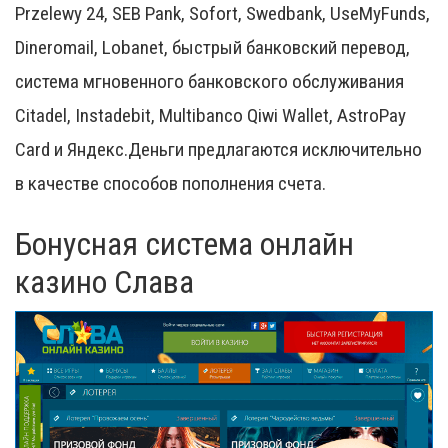
Przelewy 24, SEB Pank, Sofort, Swedbank, UseMyFunds,
Dineromail, Lobanet, быстрый банковский перевод,
система мгновенного банковского обслуживания
Citadel, Instadebit, Multibanco Qiwi Wallet, AstroPay
Card и Яндекс.Деньги предлагаются исключительно
в качестве способов пополнения счета.
Бонусная система онлайн
казино Слава