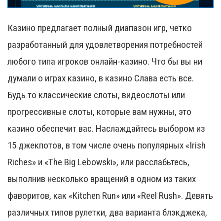
Казино предлагает полный диапазон игр, четко
разработанный для удовлетворения потребностей
любого типа игроков онлайн-казино. Что бы вы ни
думали о играх казино, в казино Слава есть все.
Будь то классические слоты, видеослоты или
прогрессивные слоты, которые вам нужны, это
казино обеспечит вас. Наслаждайтесь выбором из
15 джекпотов, в том числе очень популярных «Irish
Riches» и «The Big Lebowski», или расслабьтесь,
выполнив несколько вращений в одном из таких
фаворитов, как «Kitchen Run» или «Reel Rush». Девять
различных типов рулетки, два варианта блэкджека,