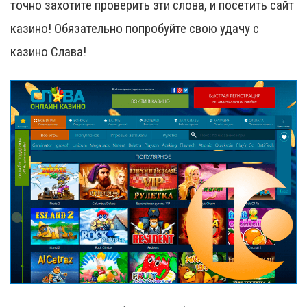
точно захотите проверить эти слова, и посетить сайт
казино! Обязательно попробуйте свою удачу с
казино Слава!