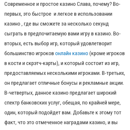
Современное и простое казино Слава, почему? Во-
первых, это быстрое и легкое в использовании
казино , где вы сможете за несколько секунд
сыграть в предпочитаемую вами игру в казино. Во-
вторых, есть выбор игр, который удовлетворит
большинство игроков
онлайн казино
(кроме игроков
в кости и скрэтч-карты), и который состоит из игр,
предоставляемых несколькими игроками. В-третьих,
он предлагает отличные бонусы и рекламные акции.
В-четвертых, данное казино предлагает широкий
спектр банковских услуг, обещая, по крайней мере,
один, который подойдет вам. Добавьте к этому тот
факт, что это отмеченное наградами казино, и вы